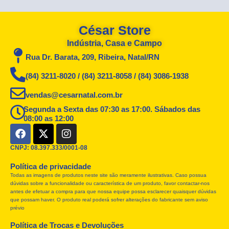
César Store
Indústria, Casa e Campo
Rua Dr. Barata, 209, Ribeira, Natal/RN
(84) 3211-8020 / (84) 3211-8058 / (84) 3086-1938
vendas@cesarnatal.com.br
Segunda a Sexta das 07:30 as 17:00. Sábados das
08:00 as 12:00
F
X
I
a
-
n
c
t
s
CNPJ: 08.397.333/0001-08
e
w
t
Política de privacidade
b
i
a
Todas as imagens de produtos neste site são meramente ilustrativas. Caso possua
o
t
g
dúvidas sobre a funcionalidade ou característica de um produto, favor contactar-nos
o
t
r
antes de efetuar a compra para que nossa equipe possa esclarecer quaisquer dúvidas
k
e
a
que possam haver. O produto real poderá sofrer alterações do fabricante sem aviso
r
m
prévio
Política de Trocas e Devoluções