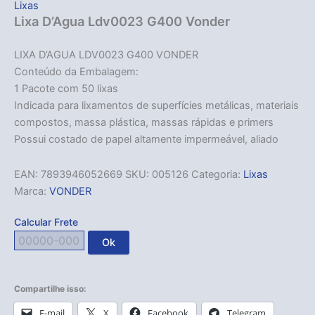
Lixas
Lixa D’Agua Ldv0023 G400 Vonder
LIXA D’AGUA LDV0023 G400 VONDER
Conteúdo da Embalagem:
1 Pacote com 50 lixas
Indicada para lixamentos de superfícies metálicas, materiais
compostos, massa plástica, massas rápidas e primers
Possui costado de papel altamente impermeável, aliado
EAN:
7893946052669
SKU:
005126
Categoria:
Lixas
Marca:
VONDER
Calcular Frete
Ok
Compartilhe isso:
E-mail
X
Facebook
Telegram