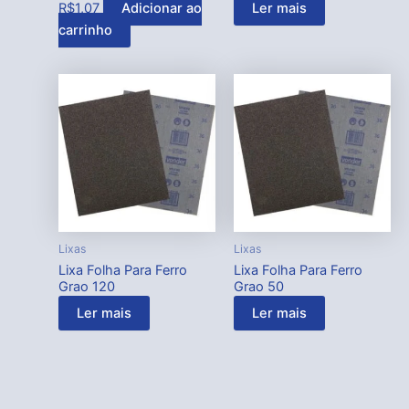
R$
1,07
Adicionar ao
Ler mais
carrinho
Lixas
Lixas
Lixa Folha Para Ferro
Lixa Folha Para Ferro
Grao 120
Grao 50
Ler mais
Ler mais