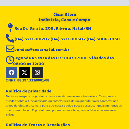
César Store
Indústria, Casa e Campo
Rua Dr. Barata, 209, Ribeira, Natal/RN
(84) 3211-8020 / (84) 3211-8058 / (84) 3086-1938
vendas@cesarnatal.com.br
Segunda a Sexta das 07:30 as 17:00. Sábados das
08:00 as 12:00
F
X
I
a
-
n
c
t
s
CNPJ: 08.397.333/0001-08
e
w
t
Política de privacidade
b
i
a
Todas as imagens de produtos neste site são meramente ilustrativas. Caso possua
o
t
g
dúvidas sobre a funcionalidade ou característica de um produto, favor contactar-nos
o
t
r
antes de efetuar a compra para que nossa equipe possa esclarecer quaisquer dúvidas
k
e
a
que possam haver. O produto real poderá sofrer alterações do fabricante sem aviso
r
m
prévio
Política de Trocas e Devoluções