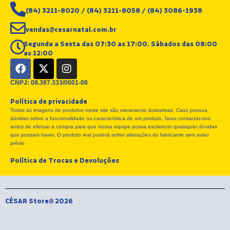
(84) 3211-8020 / (84) 3211-8058 / (84) 3086-1938
vendas@cesarnatal.com.br
Segunda a Sexta das 07:30 as 17:00. Sábados das 08:00
as 12:00
F
X
I
a
-
n
c
t
s
CNPJ: 08.397.333/0001-08
e
w
t
Política de privacidade
b
i
a
Todas as imagens de produtos neste site são meramente ilustrativas. Caso possua
o
t
g
dúvidas sobre a funcionalidade ou característica de um produto, favor contactar-nos
o
t
r
antes de efetuar a compra para que nossa equipe possa esclarecer quaisquer dúvidas
k
e
a
que possam haver. O produto real poderá sofrer alterações do fabricante sem aviso
r
m
prévio
Política de Trocas e Devoluções
CÉSAR Store® 2026