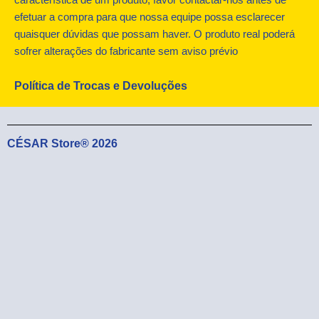
característica de um produto, favor contactar-nos antes de
r
m
efetuar a compra para que nossa equipe possa esclarecer
quaisquer dúvidas que possam haver. O produto real poderá
sofrer alterações do fabricante sem aviso prévio
Política de Trocas e Devoluções
CÉSAR Store® 2026