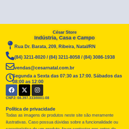
César Store
Indústria, Casa e Campo
Rua Dr. Barata, 209, Ribeira, Natal/RN
(84) 3211-8020 / (84) 3211-8058 / (84) 3086-1938
vendas@cesarnatal.com.br
Segunda a Sexta das 07:30 as 17:00. Sábados das
08:00 as 12:00
F
X
I
a
-
n
c
t
s
CNPJ: 08.397.333/0001-08
e
w
t
Política de privacidade
b
i
a
o
t
g
Todas as imagens de produtos neste site são meramente
o
t
r
ilustrativas. Caso possua dúvidas sobre a funcionalidade ou
k
e
a