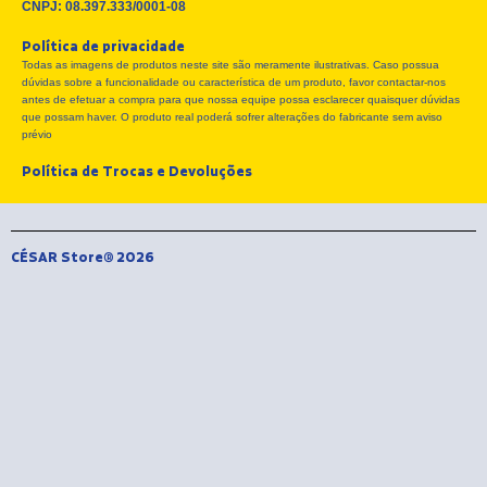
c
t
s
CNPJ: 08.397.333/0001-08
e
w
t
Política de privacidade
b
i
a
Todas as imagens de produtos neste site são meramente ilustrativas. Caso possua
o
t
g
dúvidas sobre a funcionalidade ou característica de um produto, favor contactar-nos
o
t
r
antes de efetuar a compra para que nossa equipe possa esclarecer quaisquer dúvidas
k
e
a
que possam haver. O produto real poderá sofrer alterações do fabricante sem aviso
r
m
prévio
Política de Trocas e Devoluções
CÉSAR Store® 2026