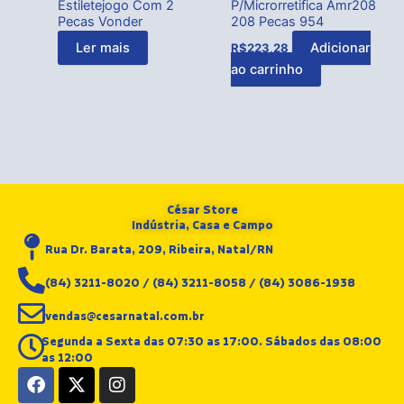
Estiletejogo Com 2
P/Microrretifica Amr208
Pecas Vonder
208 Pecas 954
Ler mais
Adicionar
R$
223,28
ao carrinho
César Store
Indústria, Casa e Campo
Rua Dr. Barata, 209, Ribeira, Natal/RN
(84) 3211-8020 / (84) 3211-8058 / (84) 3086-1938
vendas@cesarnatal.com.br
Segunda a Sexta das 07:30 as 17:00. Sábados das 08:00
as 12:00
F
X
I
a
-
n