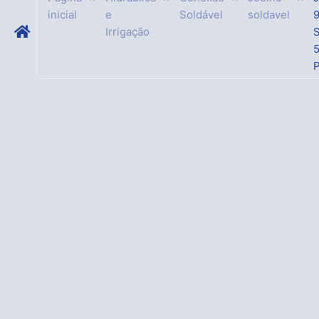
inicial
e
Soldável
soldavel
Irrigação
S
P