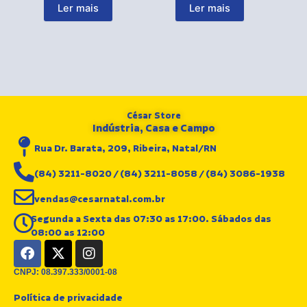
Ler mais
Ler mais
César Store
Indústria, Casa e Campo
Rua Dr. Barata, 209, Ribeira, Natal/RN
(84) 3211-8020 / (84) 3211-8058 / (84) 3086-1938
vendas@cesarnatal.com.br
Segunda a Sexta das 07:30 as 17:00. Sábados das
08:00 as 12:00
F
X
I
a
-
n
c
t
s
CNPJ: 08.397.333/0001-08
e
w
t
Política de privacidade
b
i
a