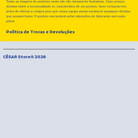
Todas as imagens de produtos neste site são meramente ilustrativas. Caso possua
o
t
g
dúvidas sobre a funcionalidade ou característica de um produto, favor contactar-nos
o
t
r
antes de efetuar a compra para que nossa equipe possa esclarecer quaisquer dúvidas
k
e
a
que possam haver. O produto real poderá sofrer alterações do fabricante sem aviso
r
m
prévio
Política de Trocas e Devoluções
CÉSAR Store® 2026