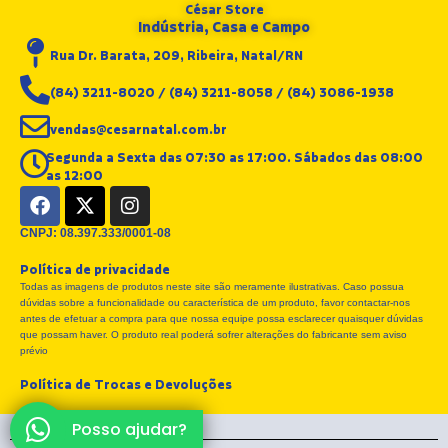
César Store
Indústria, Casa e Campo
Rua Dr. Barata, 209, Ribeira, Natal/RN
(84) 3211-8020 / (84) 3211-8058 / (84) 3086-1938
vendas@cesarnatal.com.br
Segunda a Sexta das 07:30 as 17:00. Sábados das 08:00
as 12:00
F
X
I
a
-
n
c
t
s
CNPJ: 08.397.333/0001-08
e
w
t
Política de privacidade
b
i
a
Todas as imagens de produtos neste site são meramente ilustrativas. Caso possua
o
t
g
dúvidas sobre a funcionalidade ou característica de um produto, favor contactar-nos
o
t
r
antes de efetuar a compra para que nossa equipe possa esclarecer quaisquer dúvidas
k
e
a
que possam haver. O produto real poderá sofrer alterações do fabricante sem aviso
r
m
prévio
Política de Trocas e Devoluções
Posso ajudar?