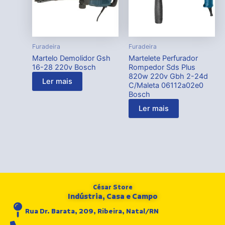
Furadeira
Furadeira
Martelo Demolidor Gsh
Martelete Perfurador
16-28 220v Bosch
Rompedor Sds Plus
820w 220v Gbh 2-24d
Ler mais
C/Maleta 06112a02e0
Bosch
Ler mais
César Store
Indústria, Casa e Campo
Rua Dr. Barata, 209, Ribeira, Natal/RN