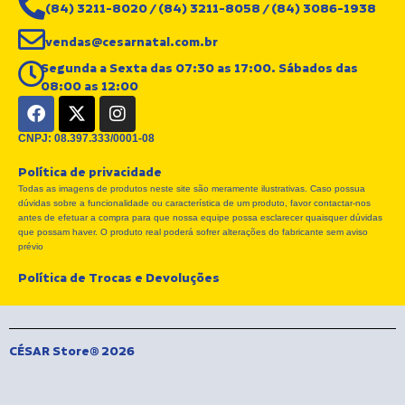
(84) 3211-8020 / (84) 3211-8058 / (84) 3086-1938
vendas@cesarnatal.com.br
Segunda a Sexta das 07:30 as 17:00. Sábados das
08:00 as 12:00
F
X
I
a
-
n
c
t
s
CNPJ: 08.397.333/0001-08
e
w
t
Política de privacidade
b
i
a
Todas as imagens de produtos neste site são meramente ilustrativas. Caso possua
o
t
g
dúvidas sobre a funcionalidade ou característica de um produto, favor contactar-nos
o
t
r
antes de efetuar a compra para que nossa equipe possa esclarecer quaisquer dúvidas
k
e
a
que possam haver. O produto real poderá sofrer alterações do fabricante sem aviso
r
m
prévio
Política de Trocas e Devoluções
CÉSAR Store® 2026