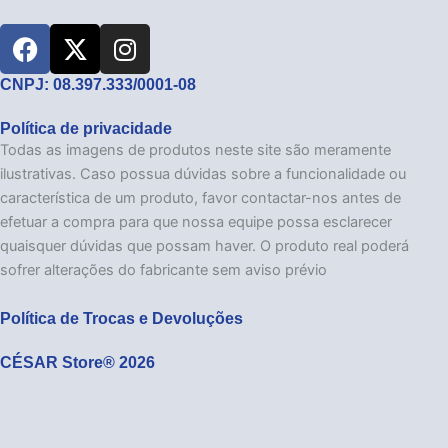
F
X
I
a
-
n
c
t
s
CNPJ: 08.397.333/0001-08
e
w
t
Política de privacidade
b
i
a
Todas as imagens de produtos neste site são meramente
o
t
g
ilustrativas. Caso possua dúvidas sobre a funcionalidade ou
o
t
r
característica de um produto, favor contactar-nos antes de
k
e
a
efetuar a compra para que nossa equipe possa esclarecer
r
m
quaisquer dúvidas que possam haver. O produto real poderá
sofrer alterações do fabricante sem aviso prévio
Política de Trocas e Devoluções
CÉSAR Store® 2026