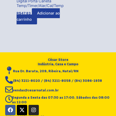
Digital Porta Caneta
Temp/Timer/Alar/Cal/Temp
Adicionar ao
R$
47,83
carrinho
César Store
Indústria, Casa e Campo
Rua Dr. Barata, 209, Ribeira, Natal/RN
(84) 3211-8020 / (84) 3211-8058 / (84) 3086-1938
vendas@cesarnatal.com.br
Segunda a Sexta das 07:30 as 17:00. Sábados das 08:00
as 12:00
F
X
I
a
-
n