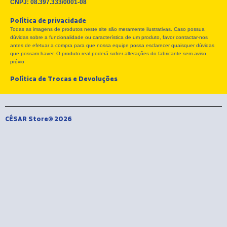
c
t
s
CNPJ: 08.397.333/0001-08
e
w
t
Política de privacidade
b
i
a
Todas as imagens de produtos neste site são meramente ilustrativas. Caso possua
o
t
g
dúvidas sobre a funcionalidade ou característica de um produto, favor contactar-nos
o
t
r
antes de efetuar a compra para que nossa equipe possa esclarecer quaisquer dúvidas
k
e
a
que possam haver. O produto real poderá sofrer alterações do fabricante sem aviso
r
m
prévio
Política de Trocas e Devoluções
CÉSAR Store® 2026