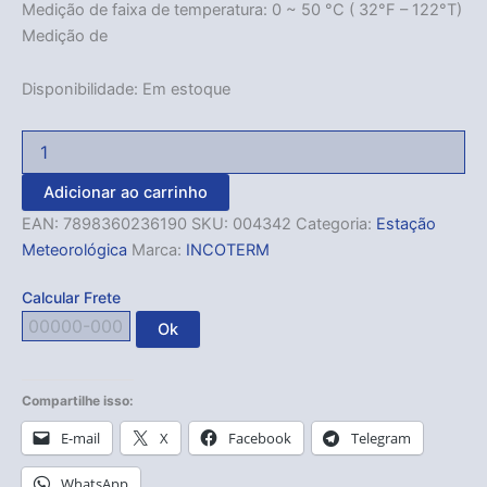
Medição de faixa de temperatura: 0 ~ 50 °C ( 32°F – 122°T)
Medição de
Disponibilidade:
Em estoque
Adicionar ao carrinho
EAN:
7898360236190
SKU:
004342
Categoria:
Estação
Meteorológica
Marca:
INCOTERM
Calcular Frete
Ok
Compartilhe isso:
E-mail
X
Facebook
Telegram
WhatsApp