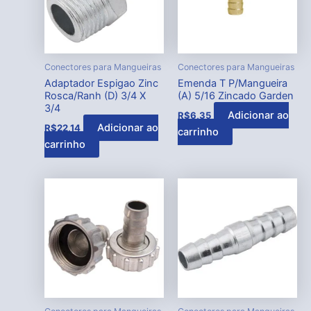
Conectores para Mangueiras
Conectores para Mangueiras
Adaptador Espigao Zinc
Emenda T P/Mangueira
Rosca/Ranh (D) 3/4 X
(A) 5/16 Zincado Garden
3/4
Adicionar ao
R$
6,35
Adicionar ao
R$
22,14
carrinho
carrinho