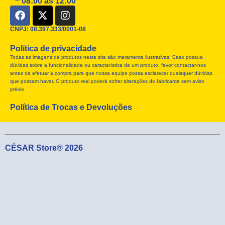
08:00 as 12:00
F
X
I
a
-
n
c
t
s
CNPJ: 08.397.333/0001-08
e
w
t
Política de privacidade
b
i
a
Todas as imagens de produtos neste site são meramente ilustrativas. Caso possua
o
t
g
dúvidas sobre a funcionalidade ou característica de um produto, favor contactar-nos
o
t
r
antes de efetuar a compra para que nossa equipe possa esclarecer quaisquer dúvidas
k
e
a
que possam haver. O produto real poderá sofrer alterações do fabricante sem aviso
r
m
prévio
Política de Trocas e Devoluções
CÉSAR Store® 2026