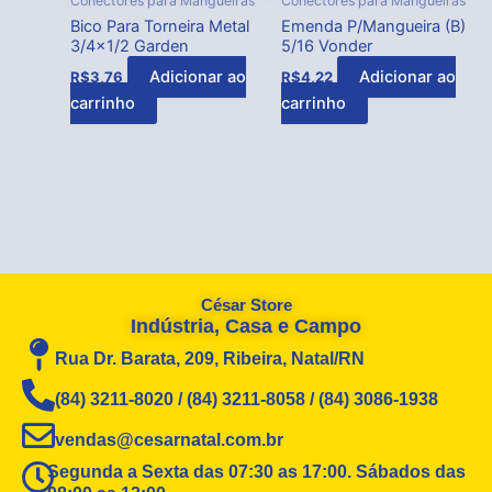
Conectores para Mangueiras
Conectores para Mangueiras
Bico Para Torneira Metal
Emenda P/Mangueira (B)
3/4×1/2 Garden
5/16 Vonder
Adicionar ao
Adicionar ao
R$
3,76
R$
4,22
carrinho
carrinho
César Store
Indústria, Casa e Campo
Rua Dr. Barata, 209, Ribeira, Natal/RN
(84) 3211-8020 / (84) 3211-8058 / (84) 3086-1938
vendas@cesarnatal.com.br
Segunda a Sexta das 07:30 as 17:00. Sábados das