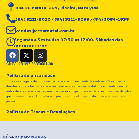
Rua Dr. Barata, 209, Ribeira, Natal/RN
(84) 3211-8020 / (84) 3211-8058 / (84) 3086-1938
vendas@cesarnatal.com.br
Segunda a Sexta das 07:30 as 17:00. Sábados das
08:00 as 12:00
F
X
I
a
-
n
c
t
s
CNPJ: 08.397.333/0001-08
e
w
t
Política de privacidade
b
i
a
Todas as imagens de produtos neste site são meramente ilustrativas. Caso possua
o
t
g
dúvidas sobre a funcionalidade ou característica de um produto, favor contactar-nos
o
t
r
antes de efetuar a compra para que nossa equipe possa esclarecer quaisquer dúvidas
k
e
a
que possam haver. O produto real poderá sofrer alterações do fabricante sem aviso
r
m
prévio
Política de Trocas e Devoluções
CÉSAR Store® 2026