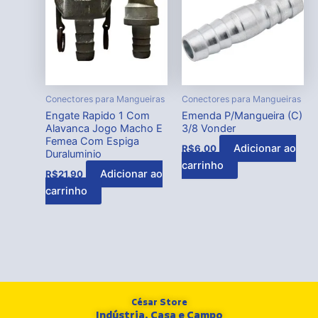
Conectores para Mangueiras
Conectores para Mangueiras
Engate Rapido 1 Com
Emenda P/Mangueira (C)
Alavanca Jogo Macho E
3/8 Vonder
Femea Com Espiga
Adicionar ao
R$
6,00
Duraluminio
carrinho
Adicionar ao
R$
21,90
carrinho
César Store
Indústria, Casa e Campo