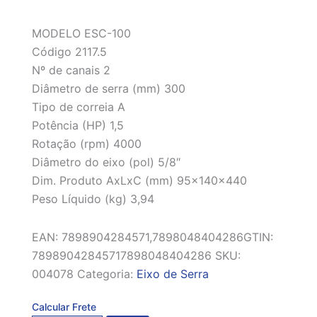
MODELO ESC-100
Código 2117.5
Nº de canais 2
Diâmetro de serra (mm) 300
Tipo de correia A
Potência (HP) 1,5
Rotação (rpm) 4000
Diâmetro do eixo (pol) 5/8″
Dim. Produto AxLxC (mm) 95x140x440
Peso Líquido (kg) 3,94
EAN:
7898904284571,7898048404286
GTIN:
78989042845717898048404286
SKU:
004078
Categoria:
Eixo de Serra
Calcular Frete