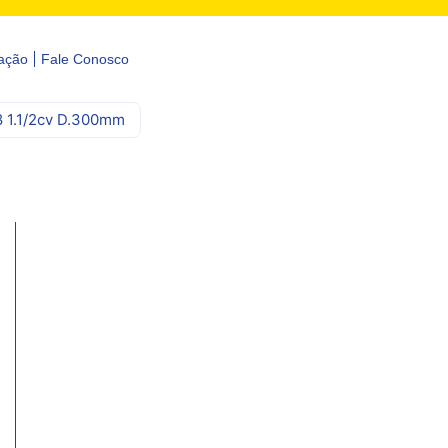
ação
Fale Conosco
8 1.1/2cv D.300mm