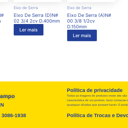
Eixo de Serra
Eixo de Serra
N#
Eixo De Serra (D)N#
Eixo De Serra (A)N#
m
02 3/4 2cv D.400mm
00 3/8 1/2cv
D.150mm
Ler mais
Ler mais
Política de privacidade
 Campo
Todas as imagens de produtos neste site são 
característica de um produto, favor contacta
RN
quaisquer dúvidas que possam haver. O produt
4) 3086-1938
Política de Trocas e Dev