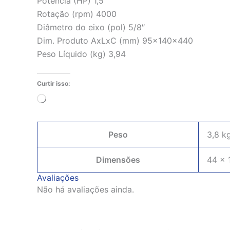
Potência (HP) 1,5
Rotação (rpm) 4000
Diâmetro do eixo (pol) 5/8″
Dim. Produto AxLxC (mm) 95x140x440
Peso Líquido (kg) 3,94
Curtir isso:
Carregando...
Peso
3,8 k
Dimensões
44 × 
Avaliações
Não há avaliações ainda.