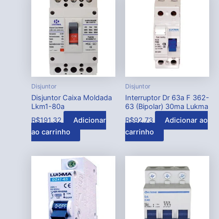
Disjuntor
Disjuntor
Disjuntor Caixa Moldada
Interruptor Dr 63a F 362-
Lkm1-80a
63 (Bipolar) 30ma Lukma
R$
191,32
Adicionar
R$
92,73
Adicionar ao
ao carrinho
carrinho