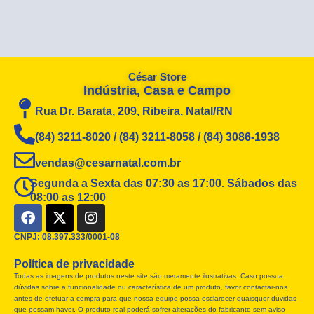
César Store
Indústria, Casa e Campo
Rua Dr. Barata, 209, Ribeira, Natal/RN
(84) 3211-8020 / (84) 3211-8058 / (84) 3086-1938
vendas@cesarnatal.com.br
Segunda a Sexta das 07:30 as 17:00. Sábados das
08:00 as 12:00
F
X
I
a
-
n
c
t
s
CNPJ: 08.397.333/0001-08
e
w
t
Política de privacidade
b
i
a
Todas as imagens de produtos neste site são meramente ilustrativas. Caso possua
o
t
g
dúvidas sobre a funcionalidade ou característica de um produto, favor contactar-nos
o
t
r
antes de efetuar a compra para que nossa equipe possa esclarecer quaisquer dúvidas
k
e
a
que possam haver. O produto real poderá sofrer alterações do fabricante sem aviso