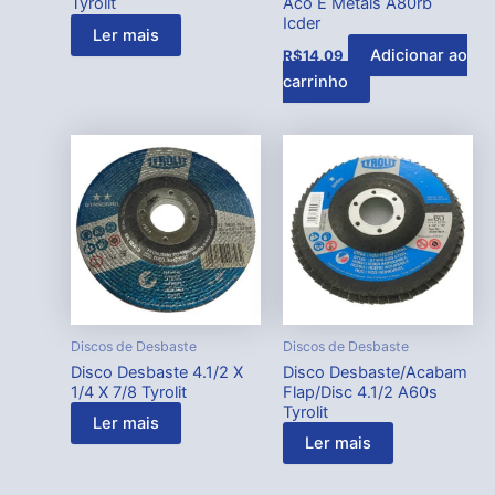
Tyrolit
Aco E Metais A80rb
Icder
Ler mais
Adicionar ao
R$
14,09
carrinho
Discos de Desbaste
Discos de Desbaste
Disco Desbaste 4.1/2 X
Disco Desbaste/Acabam
1/4 X 7/8 Tyrolit
Flap/Disc 4.1/2 A60s
Tyrolit
Ler mais
Ler mais