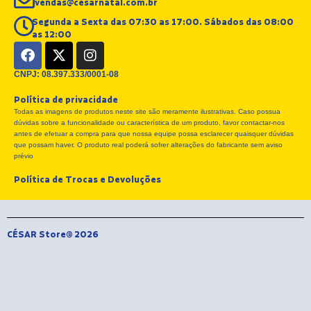
vendas@cesarnatal.com.br
Segunda a Sexta das 07:30 as 17:00. Sábados das 08:00
as 12:00
F
X
I
a
-
n
c
t
s
CNPJ: 08.397.333/0001-08
e
w
t
Política de privacidade
b
i
a
Todas as imagens de produtos neste site são meramente ilustrativas. Caso possua
o
t
g
dúvidas sobre a funcionalidade ou característica de um produto, favor contactar-nos
o
t
r
antes de efetuar a compra para que nossa equipe possa esclarecer quaisquer dúvidas
k
e
a
que possam haver. O produto real poderá sofrer alterações do fabricante sem aviso
r
m
prévio
Política de Trocas e Devoluções
CÉSAR Store® 2026