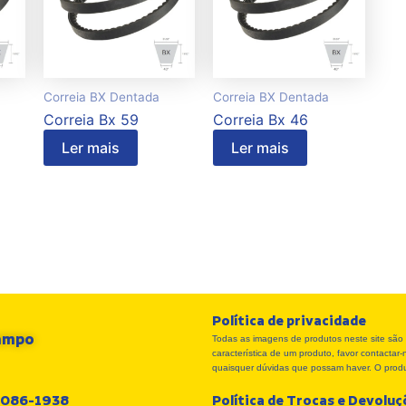
Correia BX Dentada
Correia BX Dentada
Correia Bx 59
Correia Bx 46
Ler mais
Ler mais
Política de privacidade
Campo
Todas as imagens de produtos neste site são 
característica de um produto, favor contacta
quaisquer dúvidas que possam haver. O produt
 3086-1938
Política de Trocas e Devolu