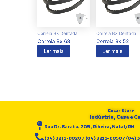
Correia BX Dentada
Correia BX Dentada
Correia Bx 68
Correia Bx 52
Ler mais
Ler mais
César Store
Indústria, Casa e 
Rua Dr. Barata, 209, Ribeira, Natal/RN
(84) 3211-8020 / (84) 3211-8058 / (84)