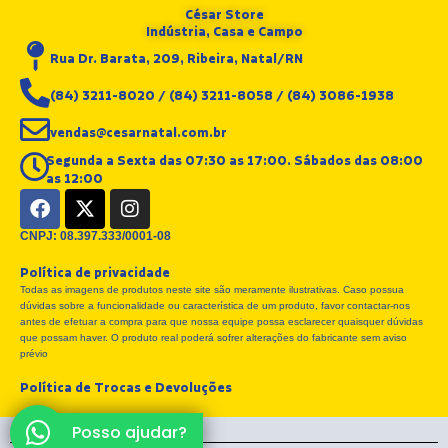
César Store
Indústria, Casa e Campo
Rua Dr. Barata, 209, Ribeira, Natal/RN
(84) 3211-8020 / (84) 3211-8058 / (84) 3086-1938
vendas@cesarnatal.com.br
Segunda a Sexta das 07:30 as 17:00. Sábados das 08:00
as 12:00
F
X
I
a
-
n
c
t
s
CNPJ: 08.397.333/0001-08
e
w
t
Política de privacidade
b
i
a
Todas as imagens de produtos neste site são meramente ilustrativas. Caso possua
o
t
g
dúvidas sobre a funcionalidade ou característica de um produto, favor contactar-nos
o
t
r
antes de efetuar a compra para que nossa equipe possa esclarecer quaisquer dúvidas
k
e
a
que possam haver. O produto real poderá sofrer alterações do fabricante sem aviso
r
m
prévio
Política de Trocas e Devoluções
Posso ajudar?