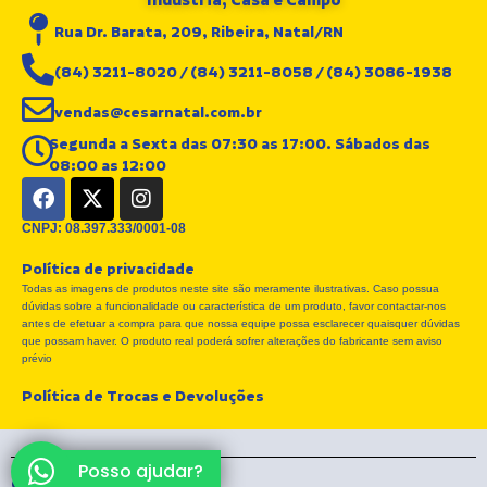
Indústria, Casa e Campo
Rua Dr. Barata, 209, Ribeira, Natal/RN
(84) 3211-8020 / (84) 3211-8058 / (84) 3086-1938
vendas@cesarnatal.com.br
Segunda a Sexta das 07:30 as 17:00. Sábados das
08:00 as 12:00
F
X
I
a
-
n
c
t
s
CNPJ: 08.397.333/0001-08
e
w
t
Política de privacidade
b
i
a
Todas as imagens de produtos neste site são meramente ilustrativas. Caso possua
o
t
g
dúvidas sobre a funcionalidade ou característica de um produto, favor contactar-nos
o
t
r
antes de efetuar a compra para que nossa equipe possa esclarecer quaisquer dúvidas
k
e
a
que possam haver. O produto real poderá sofrer alterações do fabricante sem aviso
r
m
prévio
Política de Trocas e Devoluções
Posso ajudar?
CÉSAR Store® 2026