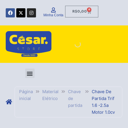
Ir
F
X
I
para
0
Carrinho
R$
0,00
a
-
n
Minha Conta
o
c
t
s
e
w
t
conteúdo
b
i
a
o
t
g
o
t
r
k
e
a
r
m
Página
Material
Chave
Chave De
inicial
Elétrico
de
Partida Trif
partida
1.6 -2.5a
Motor 1.0cv