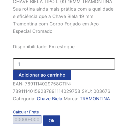
CHAVE BIELA TIPO L (K) 19MM TRAMONTINA
Sua rotina ainda mais prática com a qualidade
e eficiência que a Chave Biela 19 mm
Tramontina com Corpo Forjado em Aço
Especial Cromado
Disponibilidade:
Em estoque
Adicionar ao carrinho
EAN:
7891114029758
GTIN:
78911140159287891114029758
SKU:
003676
Categoria:
Chave Biela
Marca:
TRAMONTINA
Calcular Frete
Ok