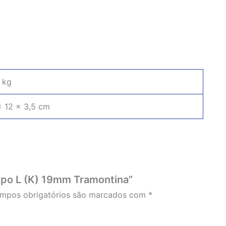
 kg
× 12 × 3,5 cm
 Tipo L (K) 19mm Tramontina”
mpos obrigatórios são marcados com
*