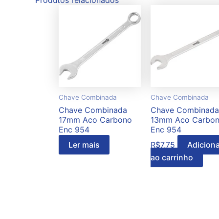
Produtos relacionados
Chave Combinada
Chave Combinada
Chave Combinada
Chave Combinada
17mm Aco Carbono
13mm Aco Carbo
Enc 954
Enc 954
Ler mais
R$
7,75
Adiciona
ao carrinho