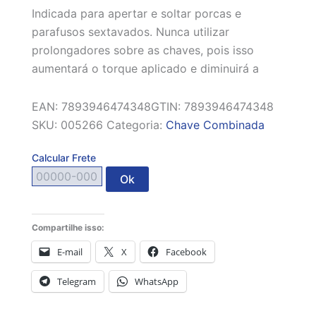
Indicada para apertar e soltar porcas e
parafusos sextavados. Nunca utilizar
prolongadores sobre as chaves, pois isso
aumentará o torque aplicado e diminuirá a
EAN:
7893946474348
GTIN: 7893946474348
SKU:
005266
Categoria:
Chave Combinada
Calcular Frete
Ok
Compartilhe isso:
E-mail
X
Facebook
Telegram
WhatsApp