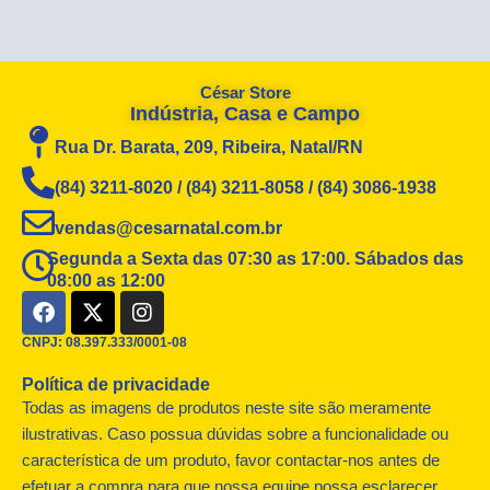
César Store
Indústria, Casa e Campo
Rua Dr. Barata, 209, Ribeira, Natal/RN
(84) 3211-8020 / (84) 3211-8058 / (84) 3086-1938
vendas@cesarnatal.com.br
Segunda a Sexta das 07:30 as 17:00. Sábados das
08:00 as 12:00
F
X
I
a
-
n
c
t
s
CNPJ: 08.397.333/0001-08
e
w
t
Política de privacidade
b
i
a
o
t
g
Todas as imagens de produtos neste site são meramente
o
t
r
ilustrativas. Caso possua dúvidas sobre a funcionalidade ou
k
e
a
característica de um produto, favor contactar-nos antes de
r
m
efetuar a compra para que nossa equipe possa esclarecer