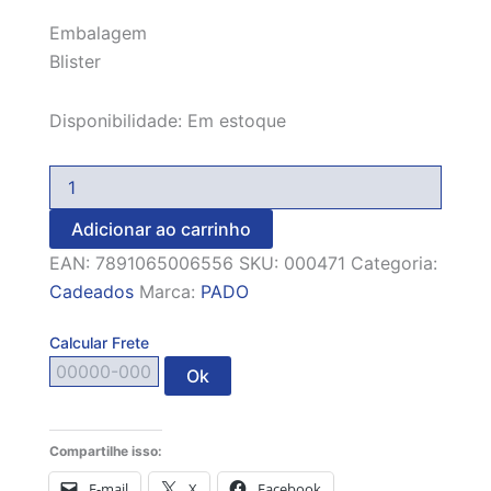
Embalagem
Blister
Disponibilidade:
Em estoque
Adicionar ao carrinho
EAN:
7891065006556
SKU:
000471
Categoria:
Cadeados
Marca:
PADO
Calcular Frete
Ok
Compartilhe isso:
E-mail
X
Facebook