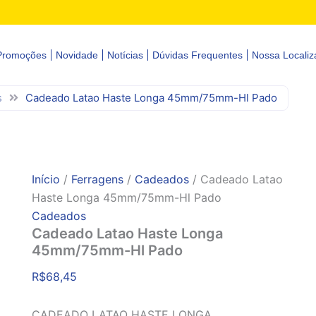
Promoções
Novidade
Notícias
Dúvidas Frequentes
Nossa Localiz
s
Cadeado Latao Haste Longa 45mm/75mm-Hl Pado
Início
/
Ferragens
/
Cadeados
/ Cadeado Latao
Haste Longa 45mm/75mm-Hl Pado
Cadeados
Cadeado Latao Haste Longa
45mm/75mm-Hl Pado
R$
68,45
CADEADO LATAO HASTE LONGA