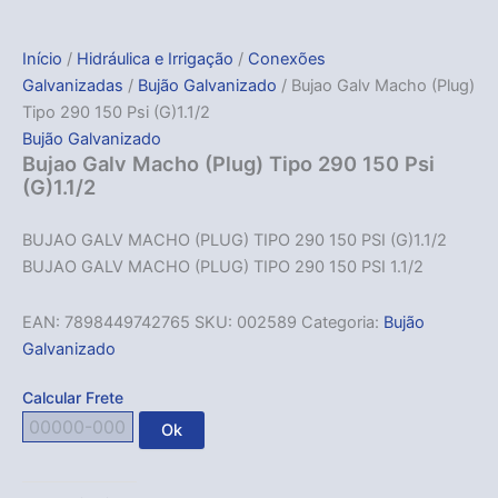
Início
/
Hidráulica e Irrigação
/
Conexões
Galvanizadas
/
Bujão Galvanizado
/ Bujao Galv Macho (Plug)
Tipo 290 150 Psi (G)1.1/2
Bujão Galvanizado
Bujao Galv Macho (Plug) Tipo 290 150 Psi
(G)1.1/2
BUJAO GALV MACHO (PLUG) TIPO 290 150 PSI (G)1.1/2
BUJAO GALV MACHO (PLUG) TIPO 290 150 PSI 1.1/2
EAN:
7898449742765
SKU:
002589
Categoria:
Bujão
Galvanizado
Calcular Frete
Ok