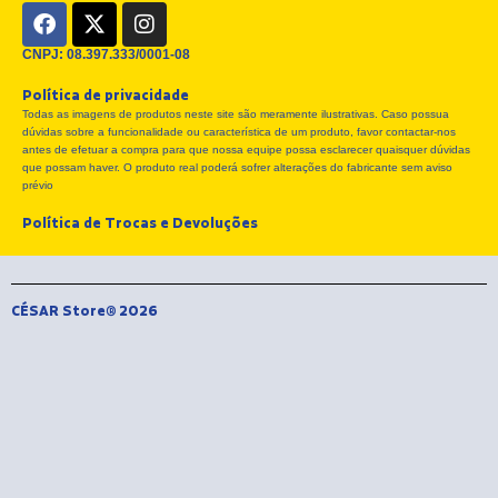
F
X
I
a
-
n
c
t
s
CNPJ: 08.397.333/0001-08
e
w
t
Política de privacidade
b
i
a
Todas as imagens de produtos neste site são meramente ilustrativas. Caso possua
o
t
g
dúvidas sobre a funcionalidade ou característica de um produto, favor contactar-nos
o
t
r
antes de efetuar a compra para que nossa equipe possa esclarecer quaisquer dúvidas
k
e
a
que possam haver. O produto real poderá sofrer alterações do fabricante sem aviso
r
m
prévio
Política de Trocas e Devoluções
CÉSAR Store® 2026