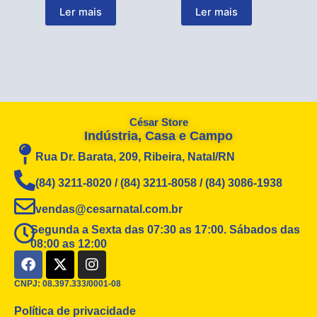
Ler mais
Ler mais
César Store
Indústria, Casa e Campo
Rua Dr. Barata, 209, Ribeira, Natal/RN
(84) 3211-8020 / (84) 3211-8058 / (84) 3086-1938
vendas@cesarnatal.com.br
Segunda a Sexta das 07:30 as 17:00. Sábados das
08:00 as 12:00
F
X
I
a
-
n
c
t
s
CNPJ: 08.397.333/0001-08
e
w
t
Política de privacidade
b
i
a