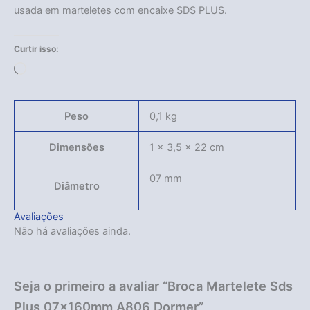
usada em marteletes com encaixe SDS PLUS.
Curtir isso:
Carregando...
Peso
0,1 kg
Dimensões
1 × 3,5 × 22 cm
07 mm
Diâmetro
Avaliações
Não há avaliações ainda.
Seja o primeiro a avaliar “Broca Martelete Sds
Plus 07x160mm A806 Dormer”