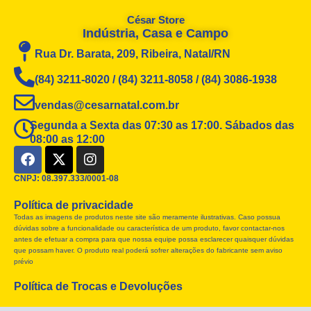
César Store
Indústria, Casa e Campo
Rua Dr. Barata, 209, Ribeira, Natal/RN
(84) 3211-8020 / (84) 3211-8058 / (84) 3086-1938
vendas@cesarnatal.com.br
Segunda a Sexta das 07:30 as 17:00. Sábados das
08:00 as 12:00
F
X
I
a
-
n
c
t
s
CNPJ: 08.397.333/0001-08
e
w
t
Política de privacidade
b
i
a
Todas as imagens de produtos neste site são meramente ilustrativas. Caso possua
o
t
g
dúvidas sobre a funcionalidade ou característica de um produto, favor contactar-nos
o
t
r
antes de efetuar a compra para que nossa equipe possa esclarecer quaisquer dúvidas
k
e
a
que possam haver. O produto real poderá sofrer alterações do fabricante sem aviso
r
m
prévio
Política de Trocas e Devoluções