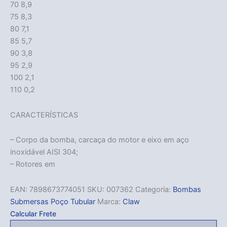
70 8,9
75 8,3
80 7,1
85 5,7
90 3,8
95 2,9
100 2,1
110 0,2
CARACTERÍSTICAS
– Corpo da bomba, carcaça do motor e eixo em aço
inoxidável AISI 304;
– Rotores em
EAN:
7898673774051
SKU:
007362
Categoria:
Bombas
Submersas Poço Tubular
Marca:
Claw
Calcular Frete