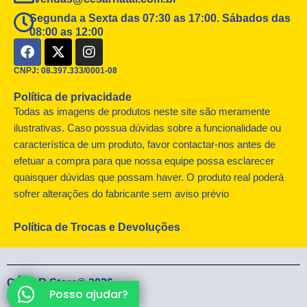
Segunda a Sexta das 07:30 as 17:00. Sábados das
08:00 as 12:00
F
X
I
a
-
n
c
t
s
CNPJ: 08.397.333/0001-08
e
w
t
Política de privacidade
b
i
a
o
t
g
Todas as imagens de produtos neste site são meramente
o
t
r
ilustrativas. Caso possua dúvidas sobre a funcionalidade ou
k
e
a
característica de um produto, favor contactar-nos antes de
r
m
efetuar a compra para que nossa equipe possa esclarecer
quaisquer dúvidas que possam haver. O produto real poderá
sofrer alterações do fabricante sem aviso prévio
Política de Trocas e Devoluções
CÉSAR Store® 2026
Posso ajudar?