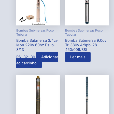
Bombas Submersas Poço
Bombas Submersas Poço
Tubular
Tubular
Bomba Submersa 3/4cv
Bomba Submersa 9.0cv
Mon 220v 60hz Esub-
Tri 380v 4r8pb-28
3/13
450/009/38t
R$
1.321,39
Adicionar
Ler mais
ao carrinho