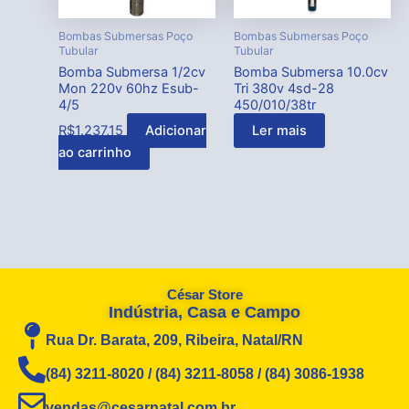
Bombas Submersas Poço
Bombas Submersas Poço
Tubular
Tubular
Bomba Submersa 1/2cv
Bomba Submersa 10.0cv
Mon 220v 60hz Esub-
Tri 380v 4sd-28
4/5
450/010/38tr
R$
1.237,15
Adicionar
Ler mais
ao carrinho
César Store
Indústria, Casa e Campo
Rua Dr. Barata, 209, Ribeira, Natal/RN
(84) 3211-8020 / (84) 3211-8058 / (84) 3086-1938
vendas@cesarnatal.com.br