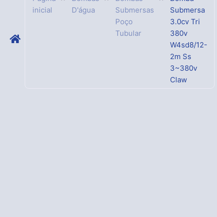
inicial
D'água
Submersas
Submersa
Poço
3.0cv Tri
Tubular
380v
W4sd8/12-
2m Ss
3~380v
Claw