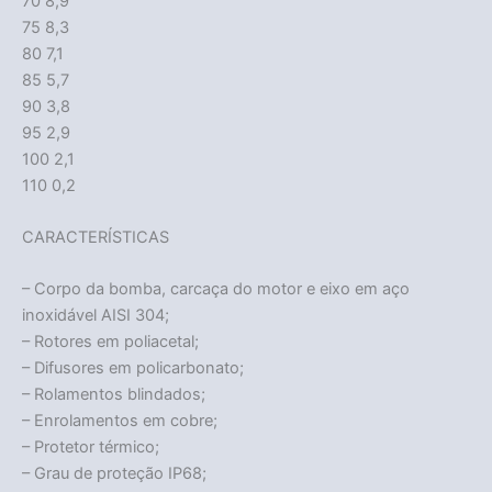
70 8,9
75 8,3
80 7,1
85 5,7
90 3,8
95 2,9
100 2,1
110 0,2
CARACTERÍSTICAS
– Corpo da bomba, carcaça do motor e eixo em aço
inoxidável AISI 304;
– Rotores em poliacetal;
– Difusores em policarbonato;
– Rolamentos blindados;
– Enrolamentos em cobre;
– Protetor térmico;
– Grau de proteção IP68;