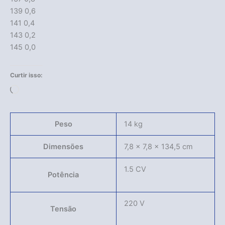
139 0,6
141 0,4
143 0,2
145 0,0
Curtir isso:
Carregando...
Peso
14 kg
Dimensões
7,8 × 7,8 × 134,5 cm
1.5 CV
Potência
220 V
Tensão