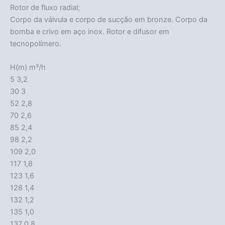
Rotor de fluxo radial;
Corpo da válvula e corpo de sucção em bronze. Corpo da
bomba e crivo em aço inox. Rotor e difusor em
tecnopolímero.
H(m) m³/h
5 3,2
30 3
52 2,8
70 2,6
85 2,4
98 2,2
109 2,0
117 1,8
123 1,6
128 1,4
132 1,2
135 1,0
137 0,8