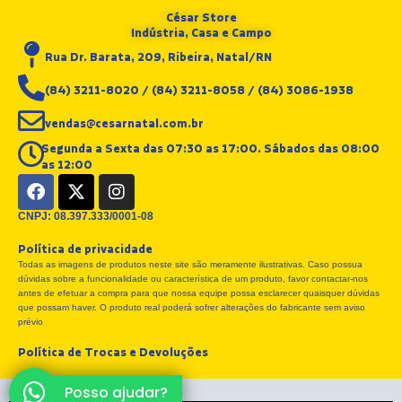
César Store
Indústria, Casa e Campo
Rua Dr. Barata, 209, Ribeira, Natal/RN
(84) 3211-8020 / (84) 3211-8058 / (84) 3086-1938
vendas@cesarnatal.com.br
Segunda a Sexta das 07:30 as 17:00. Sábados das 08:00
as 12:00
F
X
I
a
-
n
c
t
s
CNPJ: 08.397.333/0001-08
e
w
t
Política de privacidade
b
i
a
Todas as imagens de produtos neste site são meramente ilustrativas. Caso possua
o
t
g
dúvidas sobre a funcionalidade ou característica de um produto, favor contactar-nos
o
t
r
antes de efetuar a compra para que nossa equipe possa esclarecer quaisquer dúvidas
k
e
a
que possam haver. O produto real poderá sofrer alterações do fabricante sem aviso
r
m
prévio
Política de Trocas e Devoluções
Posso ajudar?