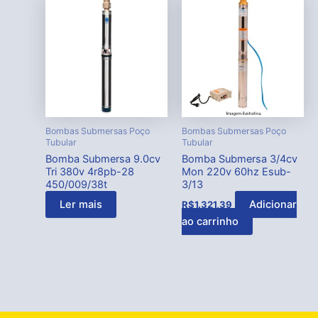
Bombas Submersas Poço
Bombas Submersas Poço
Tubular
Tubular
Bomba Submersa 9.0cv
Bomba Submersa 3/4cv
Tri 380v 4r8pb-28
Mon 220v 60hz Esub-
450/009/38t
3/13
Ler mais
Adicionar
R$
1.321,39
ao carrinho