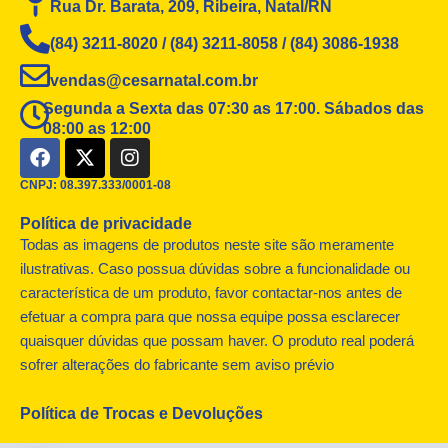
Rua Dr. Barata, 209, Ribeira, Natal/RN
(84) 3211-8020 / (84) 3211-8058 / (84) 3086-1938
vendas@cesarnatal.com.br
Segunda a Sexta das 07:30 as 17:00. Sábados das
08:00 as 12:00
F
X
I
a
-
n
c
t
s
CNPJ: 08.397.333/0001-08
e
w
t
Política de privacidade
b
i
a
o
t
g
Todas as imagens de produtos neste site são meramente
o
t
r
ilustrativas. Caso possua dúvidas sobre a funcionalidade ou
k
e
a
característica de um produto, favor contactar-nos antes de
r
m
efetuar a compra para que nossa equipe possa esclarecer
quaisquer dúvidas que possam haver. O produto real poderá
sofrer alterações do fabricante sem aviso prévio
Política de Trocas e Devoluções