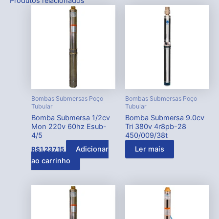
Produtos relacionados
Bombas Submersas Poço
Bombas Submersas Poço
Tubular
Tubular
Bomba Submersa 1/2cv
Bomba Submersa 9.0cv
Mon 220v 60hz Esub-
Tri 380v 4r8pb-28
4/5
450/009/38t
Adicionar
Ler mais
R$
1.237,15
ao carrinho