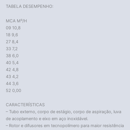
TABELA DESEMPENHO:
MCA M³/H
09 10,8
18 9,6
27 8,4
33 7,2
38 6,0
40 5,4
42 4,8
43 4,2
44 3,6
52 0,00
CARACTERÍSTICAS
– Tubo externo, corpo de estágio, corpo de aspiração, luva
de acoplamento e eixo em aço inoxidável.
– Rotor e difusores em tecnopolímero para maior resistência