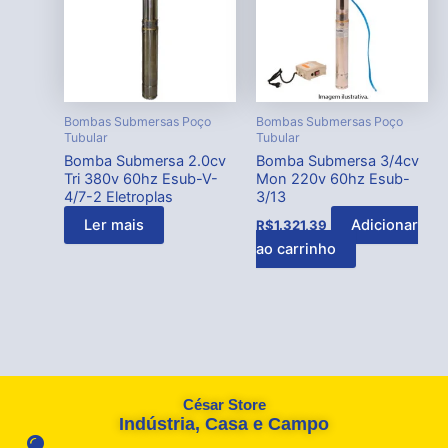
Bombas Submersas Poço
Bombas Submersas Poço
Tubular
Tubular
Bomba Submersa 2.0cv
Bomba Submersa 3/4cv
Tri 380v 60hz Esub-V-
Mon 220v 60hz Esub-
4/7-2 Eletroplas
3/13
Ler mais
Adicionar
R$
1.321,39
ao carrinho
César Store
Indústria, Casa e Campo