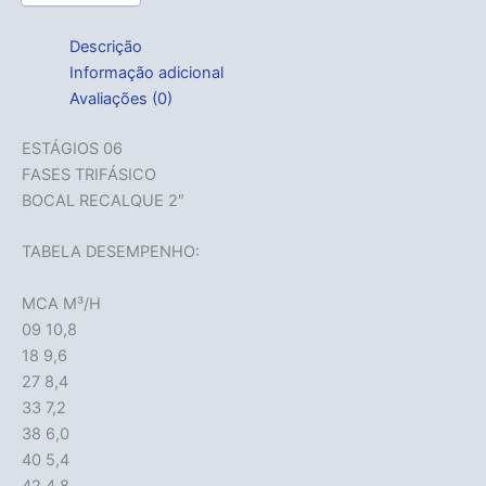
Descrição
Informação adicional
Avaliações (0)
ESTÁGIOS 06
FASES TRIFÁSICO
BOCAL RECALQUE 2″
TABELA DESEMPENHO:
MCA M³/H
09 10,8
18 9,6
27 8,4
33 7,2
38 6,0
40 5,4
42 4,8