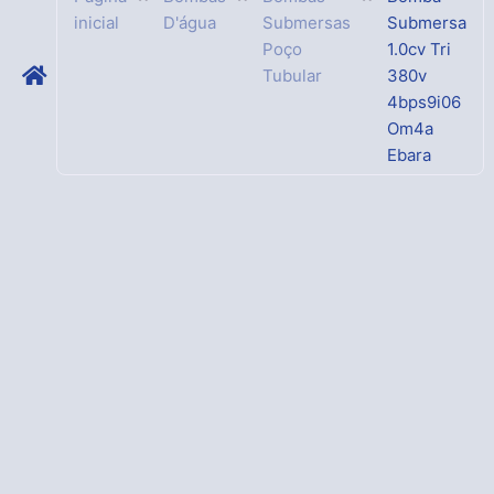
inicial
D'água
Submersas
Submersa
Poço
1.0cv Tri
Tubular
380v
4bps9i06
Om4a
Ebara