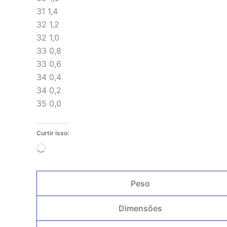
31 1,4
32 1,2
32 1,0
33 0,8
33 0,6
34 0,4
34 0,2
35 0,0
Curtir isso:
Carregando...
Peso
Dimensões