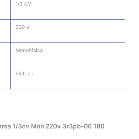
1/3 CV
220 V
Monofásica
Elétrico
mersa 1/3cv Mon 220v 3r3pb-06 180