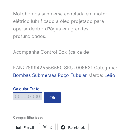
Motobomba submersa acoplada em motor
elétrico lubrificado a óleo projetado para
operar dentro d?água em grandes
profundidades.
Acompanha Control Box (caixa de
EAN:
7899425556550
SKU:
006531
Categoria:
Bombas Submersas Poço Tubular
Marca:
Leão
Calcular Frete
Ok
Compartilhe isso:
E-mail
X
Facebook