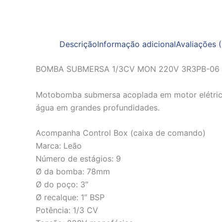
Descrição
Informação adicional
Avaliações (
BOMBA SUBMERSA 1/3CV MON 220V 3R3PB-06 
Motobomba submersa acoplada em motor elétrico 
água em grandes profundidades.
Acompanha Control Box (caixa de comando)
Marca: Leão
Número de estágios: 9
Ø da bomba: 78mm
Ø do poço: 3″
Ø recalque: 1″ BSP
Potência: 1/3 CV