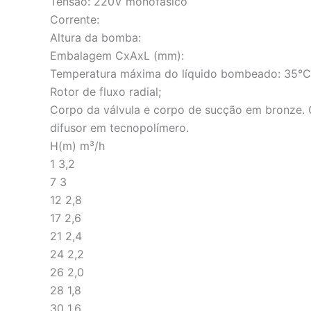
Tensão: 220V monofásico
Corrente:
Altura da bomba:
Embalagem CxAxL (mm):
Temperatura máxima do líquido bombeado: 35°C
Rotor de fluxo radial;
Corpo da válvula e corpo de sucção em bronze. 
difusor em tecnopolímero.
H(m) m³/h
1 3,2
7 3
12 2,8
17 2,6
21 2,4
24 2,2
26 2,0
28 1,8
30 1,6