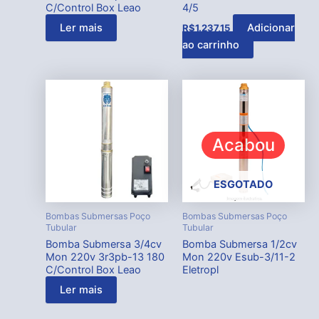
C/Control Box Leao
4/5
Ler mais
Adicionar
R$
1.237,15
ao carrinho
Acabou
ESGOTADO
Bombas Submersas Poço
Bombas Submersas Poço
Tubular
Tubular
Bomba Submersa 3/4cv
Bomba Submersa 1/2cv
Mon 220v 3r3pb-13 180
Mon 220v Esub-3/11-2
C/Control Box Leao
Eletropl
Ler mais