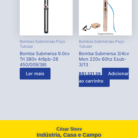
Bombas Submersas Poço
Bombas Submersas Poço
Tubular
Tubular
Bomba Submersa 9.0cv
Bomba Submersa 3/4cv
Tri 380v 4r8pb-28
Mon 220v 60hz Esub-
450/009/38t
3/13
Ler mais
Adicionar
R$
1.321,39
ao carrinho
César Store
Indústria, Casa e Campo