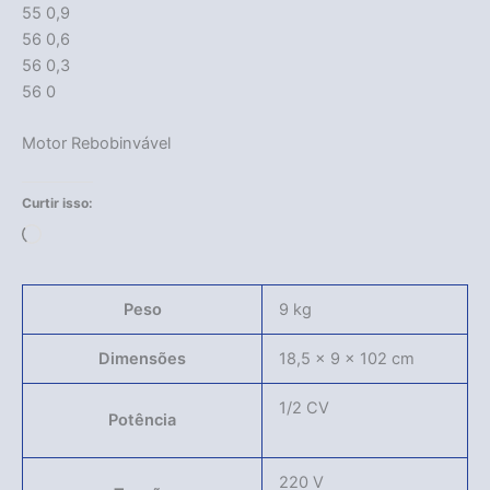
55 0,9
56 0,6
56 0,3
56 0
Motor Rebobinvável
Curtir isso:
Carregando...
Peso
9 kg
Dimensões
18,5 × 9 × 102 cm
1/2 CV
Potência
220 V