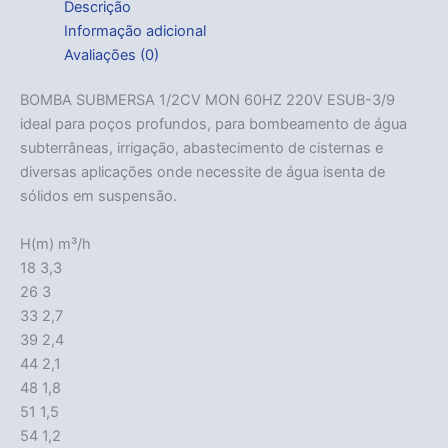
Descrição
Informação adicional
Avaliações (0)
BOMBA SUBMERSA 1/2CV MON 60HZ 220V ESUB-3/9
ideal para poços profundos, para bombeamento de água
subterrâneas, irrigação, abastecimento de cisternas e
diversas aplicações onde necessite de água isenta de
sólidos em suspensão.
H(m) m³/h
18 3,3
26 3
33 2,7
39 2,4
44 2,1
48 1,8
51 1,5
54 1,2