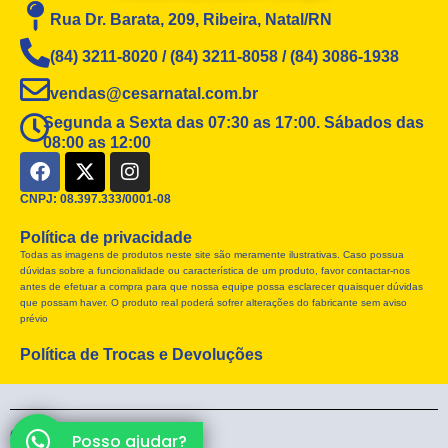
Rua Dr. Barata, 209, Ribeira, Natal/RN
(84) 3211-8020 / (84) 3211-8058 / (84) 3086-1938
vendas@cesarnatal.com.br
Segunda a Sexta das 07:30 as 17:00. Sábados das
08:00 as 12:00
F
X
I
a
-
n
c
t
s
CNPJ: 08.397.333/0001-08
e
w
t
Política de privacidade
b
i
a
Todas as imagens de produtos neste site são meramente ilustrativas. Caso possua
o
t
g
dúvidas sobre a funcionalidade ou característica de um produto, favor contactar-nos
o
t
r
antes de efetuar a compra para que nossa equipe possa esclarecer quaisquer dúvidas
k
e
a
que possam haver. O produto real poderá sofrer alterações do fabricante sem aviso
r
m
prévio
Política de Trocas e Devoluções
CÉSAR Store® 2026
Posso ajudar?