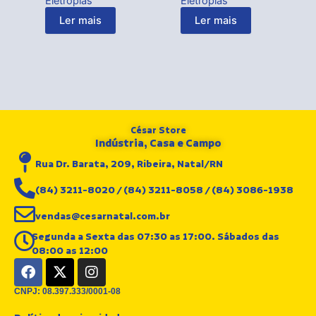
Eletroplas
Eletroplas
Ler mais
Ler mais
César Store
Indústria, Casa e Campo
Rua Dr. Barata, 209, Ribeira, Natal/RN
(84) 3211-8020 / (84) 3211-8058 / (84) 3086-1938
vendas@cesarnatal.com.br
Segunda a Sexta das 07:30 as 17:00. Sábados das
08:00 as 12:00
F
X
I
a
-
n
c
t
s
CNPJ: 08.397.333/0001-08
e
w
t