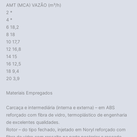
AMT (MCA) VAZÃO (m³/h)
2 *
4 *
6 18,2
8 18
10 17,7
12 16,8
14 15
16 12,5
18 9,4
20 3,9
Materiais Empregados
Carcaça e intermediária (interna e externa) – em ABS
reforçado com fibra de vidro, termoplástico de engenharia
de excelentes qualidades.
Rotor – do tipo fechado, injetado em Noryl reforçado com
fibra de vidro com ressalto na parte posterior e roscado