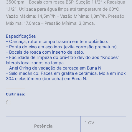
3500rpm – Bocais com rosca BSP, Sucção 1.1/2″ x Recalque
1.1/2″. Utilizada para água limpa até temperatura de 60ºC.
Vazão Máxima: 14,5m³/h – Vazão Mínima: 1,0m³/h. Pressão
Acabou
Máxima: 17,0mca – Pressão Mínima: 3,0mca.
Especificações
– Carcaça, rotor e tampa traseira em termoplástico.
– Ponta do eixo em aço inox (evita corrosão prematura).
– Bocais de rosca com inserto de latão.
– Facilidade de limpeza do pré-fltro devido aos “Knobes”
laterais localizados na tampa.
– Anel O’ring de vedação da carcaça em Buna N.
– Selo mecânico: Faces em grafite e cerâmica. Mola em inox
304 e elastômero (borracha) em Buna N.
Curtir isso:
Carregando...
1 CV
Potência