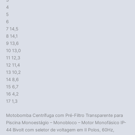
4
5
6
7 14,5
8 14,1
9 13,6
10 13,0
11 12,3
12 11,4
13 10,2
14 8,6
15 6,7
16 4,2
17 1,3
Motobomba Centrífuga com Pré-Filtro Transparente para
Piscina Monoestágio – Monobloco – Motor Monofásico IP-
44 Bivolt com seletor de voltagem em II Polos, 60Hz,