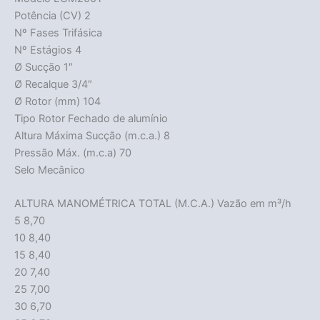
Potência (CV) 2
Nº Fases Trifásica
Nº Estágios 4
Ø Sucção 1″
Ø Recalque 3/4″
Ø Rotor (mm) 104
Tipo Rotor Fechado de alumínio
Altura Máxima Sucção (m.c.a.) 8
Pressão Máx. (m.c.a) 70
Selo Mecânico
ALTURA MANOMÉTRICA TOTAL (M.C.A.) Vazão em m³/h
5 8,70
10 8,40
15 8,40
20 7,40
25 7,00
30 6,70