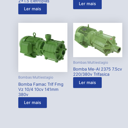
2×1.5 Eletroplas
Ler mais
Ler mais
Bombas Multiestagio
Bomba Me-Al 2375 7.5cv
220/380v Trifasica
Bombas Multiestagio
Ler mais
Bomba Famac Trif Fmg
Vz 10/4 10cv 141mm
380v
Ler mais