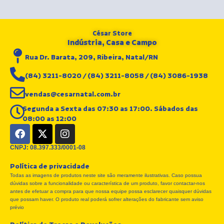
César Store
Indústria, Casa e Campo
Rua Dr. Barata, 209, Ribeira, Natal/RN
(84) 3211-8020 / (84) 3211-8058 / (84) 3086-1938
vendas@cesarnatal.com.br
Segunda a Sexta das 07:30 as 17:00. Sábados das
08:00 as 12:00
F
X
I
a
-
n
c
t
s
CNPJ: 08.397.333/0001-08
e
w
t
Política de privacidade
b
i
a
Todas as imagens de produtos neste site são meramente ilustrativas. Caso possua
o
t
g
dúvidas sobre a funcionalidade ou característica de um produto, favor contactar-nos
o
t
r
antes de efetuar a compra para que nossa equipe possa esclarecer quaisquer dúvidas
k
e
a
que possam haver. O produto real poderá sofrer alterações do fabricante sem aviso
r
m
prévio