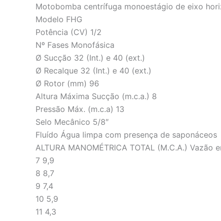
Motobomba centrífuga monoestágio de eixo hori
Modelo FHG
Potência (CV) 1/2
Nº Fases Monofásica
Ø Sucção 32 (Int.) e 40 (ext.)
Ø Recalque 32 (Int.) e 40 (ext.)
Ø Rotor (mm) 96
Altura Máxima Sucção (m.c.a.) 8
Pressão Máx. (m.c.a) 13
Selo Mecânico 5/8″
Fluído Água limpa com presença de saponáceos
ALTURA MANOMÉTRICA TOTAL (M.C.A.) Vazão e
7 9,9
8 8,7
9 7,4
10 5,9
11 4,3