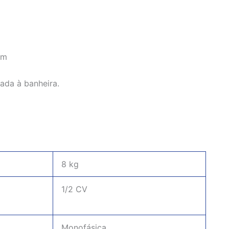
em
da à banheira.
Acabou
8 kg
1/2 CV
Monofásica