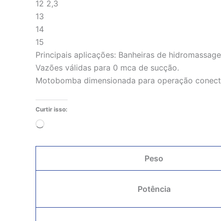
12 2,3
13
14
15
Principais aplicações: Banheiras de hidromassag
Vazões válidas para 0 mca de sucção.
Motobomba dimensionada para operação conecta
Curtir isso:
Carregando...
Peso
Potência