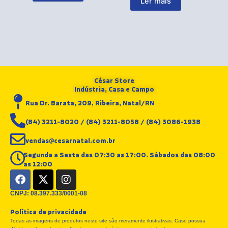
Ler mais
César Store
Indústria, Casa e Campo
Rua Dr. Barata, 209, Ribeira, Natal/RN
(84) 3211-8020 / (84) 3211-8058 / (84) 3086-1938
vendas@cesarnatal.com.br
Segunda a Sexta das 07:30 as 17:00. Sábados das 08:00
as 12:00
F
X
I
a
-
n
c
t
s
CNPJ: 08.397.333/0001-08
e
w
t
Política de privacidade
b
i
a
Todas as imagens de produtos neste site são meramente ilustrativas. Caso possua
o
t
g