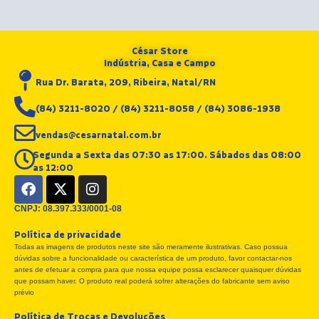
César Store
Indústria, Casa e Campo
Rua Dr. Barata, 209, Ribeira, Natal/RN
(84) 3211-8020 / (84) 3211-8058 / (84) 3086-1938
vendas@cesarnatal.com.br
Segunda a Sexta das 07:30 as 17:00. Sábados das 08:00
as 12:00
F
X
I
a
-
n
c
t
s
CNPJ: 08.397.333/0001-08
e
w
t
Política de privacidade
b
i
a
Todas as imagens de produtos neste site são meramente ilustrativas. Caso possua
o
t
g
dúvidas sobre a funcionalidade ou característica de um produto, favor contactar-nos
o
t
r
antes de efetuar a compra para que nossa equipe possa esclarecer quaisquer dúvidas
k
e
a
que possam haver. O produto real poderá sofrer alterações do fabricante sem aviso
r
m
prévio
Política de Trocas e Devoluções