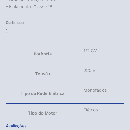
– Isolamento: Classe “B
Curtir isso:
Carregando...
1/2 CV
Potência
220 V
Tensão
Acabou
Monofásica
Tipo da Rede Elétrica
Elétrico
Tipo do Motor
Avaliações