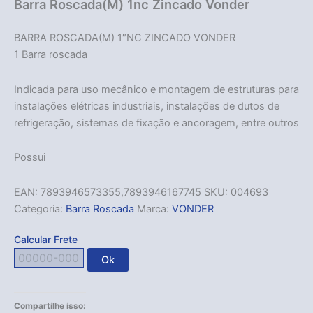
Barra Roscada(M) 1nc Zincado Vonder
BARRA ROSCADA(M) 1″NC ZINCADO VONDER
1 Barra roscada
Indicada para uso mecânico e montagem de estruturas para
instalações elétricas industriais, instalações de dutos de
refrigeração, sistemas de fixação e ancoragem, entre outros
Possui
EAN:
7893946573355,7893946167745
SKU:
004693
Categoria:
Barra Roscada
Marca:
VONDER
Calcular Frete
Ok
Compartilhe isso: