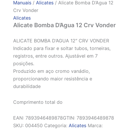
Manuais
/
Alicates
/ Alicate Bomba D’Agua 12
Crv Vonder
Alicates
Alicate Bomba D’Agua 12 Crv Vonder
ALICATE BOMBA D’AGUA 12″ CRV VONDER
Indicado para fixar e soltar tubos, torneiras,
registros, entre outros. Ajustável em 7
posições.
Produzido em aço cromo vanádio,
proporcionando maior resistência e
durabilidade
Comprimento total do
EAN:
7893946489878
GTIN: 7893946489878
SKU:
004450
Categoria:
Alicates
Marca: