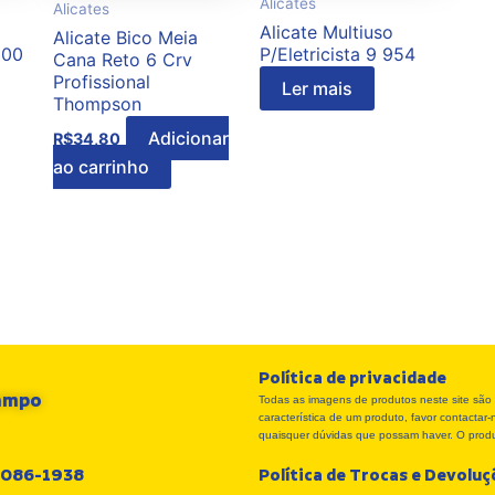
Alicates
Alicates
Alicate Multiuso
Alicate Bico Meia
000
P/Eletricista 9 954
Cana Reto 6 Crv
Profissional
Ler mais
Thompson
Adicionar
R$
34,80
ao carrinho
Política de privacidade
Campo
Todas as imagens de produtos neste site são 
característica de um produto, favor contacta
quaisquer dúvidas que possam haver. O produt
 3086-1938
Política de Trocas e Devolu