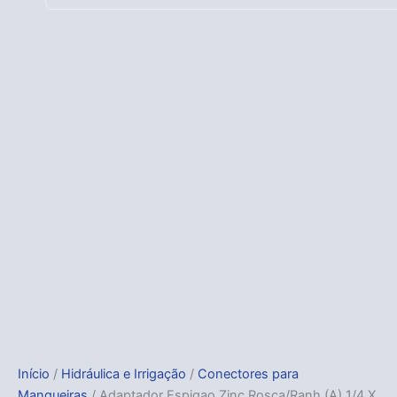
Início
/
Hidráulica e Irrigação
/
Conectores para
Mangueiras
/ Adaptador Espigao Zinc Rosca/Ranh (A) 1/4 X