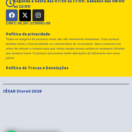
Segunda a Sexta das 07:30 as 17:00. Sábados das 08:00
as 12:00
F
X
I
a
-
n
c
t
s
CNPJ: 08.397.333/0001-08
e
w
t
Política de privacidade
b
i
a
Todas as imagens de produtos neste site são meramente ilustrativas. Caso possua
o
t
g
dúvidas sobre a funcionalidade ou característica de um produto, favor contactar-nos
o
t
r
antes de efetuar a compra para que nossa equipe possa esclarecer quaisquer dúvidas
k
e
a
que possam haver. O produto real poderá sofrer alterações do fabricante sem aviso
r
m
prévio
Política de Trocas e Devoluções
CÉSAR Store® 2026