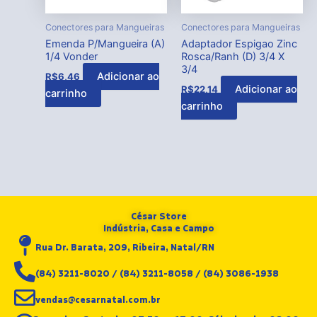
Conectores para Mangueiras
Conectores para Mangueiras
Emenda P/Mangueira (A)
Adaptador Espigao Zinc
1/4 Vonder
Rosca/Ranh (D) 3/4 X
3/4
Adicionar ao
R$
6,46
Adicionar ao
R$
22,14
carrinho
carrinho
César Store
Indústria, Casa e Campo
Rua Dr. Barata, 209, Ribeira, Natal/RN
(84) 3211-8020 / (84) 3211-8058 / (84) 3086-1938
vendas@cesarnatal.com.br