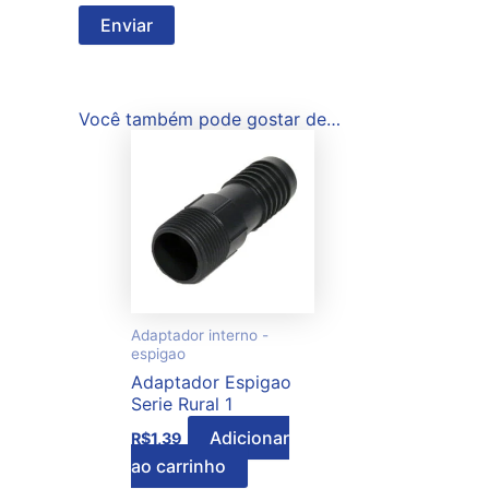
Você também pode gostar de…
Adaptador interno -
espigao
Adaptador Espigao
Serie Rural 1
Adicionar
R$
1,39
ao carrinho