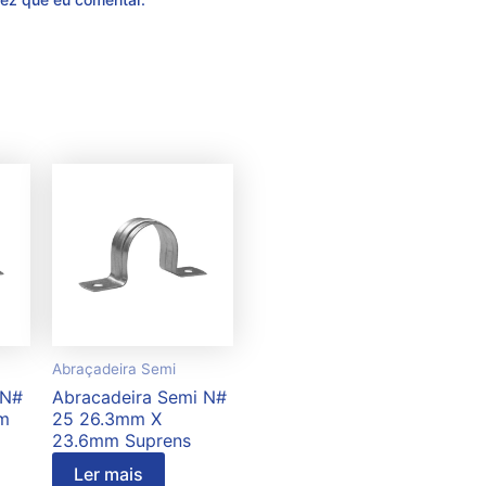
Abraçadeira Semi
 N#
Abracadeira Semi N#
m
25 26.3mm X
23.6mm Suprens
Ler mais