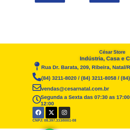
César Store
Indústria, Casa e
Rua Dr. Barata, 209, Ribeira, Natal/
(84) 3211-8020 / (84) 3211-8058 / (8
vendas@cesarnatal.com.br
Segunda a Sexta das 07:30 as 17:00
12:00
F
X
I
a
-
n
c
t
s
CNPJ: 08.397.333/0001-08
e
w
t