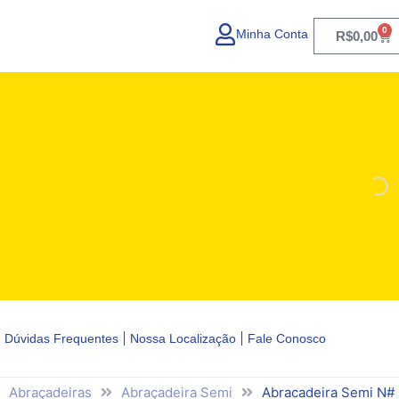
0
Minha Conta
Car
R$
0,00
Dúvidas Frequentes
Nossa Localização
Fale Conosco
Abraçadeiras
Abraçadeira Semi
Abracadeira Semi N