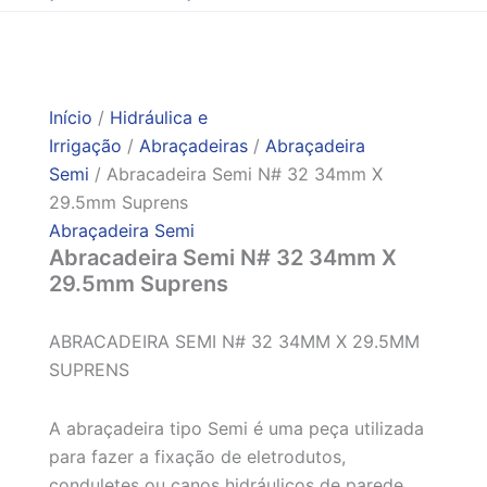
Início
/
Hidráulica e
Irrigação
/
Abraçadeiras
/
Abraçadeira
Semi
/ Abracadeira Semi N# 32 34mm X
29.5mm Suprens
Abraçadeira Semi
Abracadeira Semi N# 32 34mm X
29.5mm Suprens
ABRACADEIRA SEMI N# 32 34MM X 29.5MM
SUPRENS
A abraçadeira tipo Semi é uma peça utilizada
para fazer a fixação de eletrodutos,
conduletes ou canos hidráulicos de parede