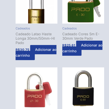
Cadeados
Cadeados
Cadeado Latao Haste
Cadeado Cores Sm E-
Longa 30mm/50mm-Hl
30mm Verde Pado
Pado
Adicionar ao
R$
25,61
Adicionar ao
R$
30,75
carrinho
carrinho