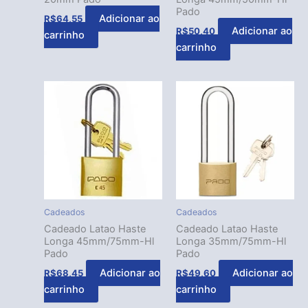
Pado
Adicionar ao
R$
64,55
Adicionar ao
R$
50,40
carrinho
carrinho
Cadeados
Cadeados
Cadeado Latao Haste
Cadeado Latao Haste
Longa 45mm/75mm-Hl
Longa 35mm/75mm-Hl
Pado
Pado
Adicionar ao
Adicionar ao
R$
68,45
R$
49,60
carrinho
carrinho