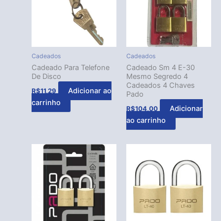
Cadeados
Cadeados
Cadeado Para Telefone
Cadeado Sm 4 E-30
De Disco
Mesmo Segredo 4
Cadeados 4 Chaves
Adicionar ao
R$
11,29
Pado
carrinho
Adicionar
R$
104,00
ao carrinho