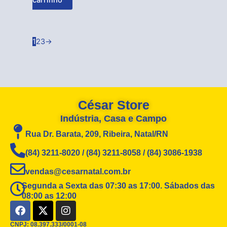
1
2
3
→
César Store
Indústria, Casa e Campo
Rua Dr. Barata, 209, Ribeira, Natal/RN
(84) 3211-8020 / (84) 3211-8058 / (84) 3086-1938
vendas@cesarnatal.com.br
Segunda a Sexta das 07:30 as 17:00. Sábados das
08:00 as 12:00
F
X
I
a
-
n
c
t
s
CNPJ: 08.397.333/0001-08